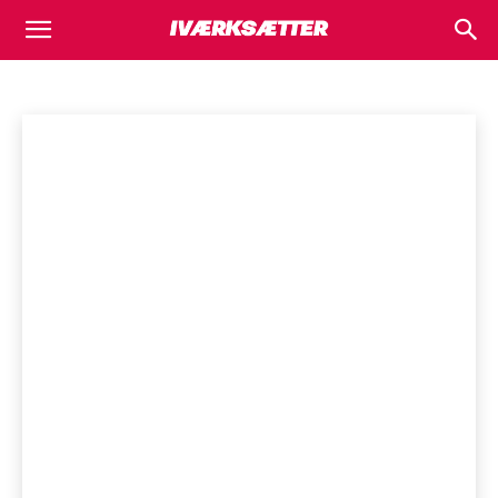
E-HANDEL
Iværksætter.dk
Iværksættercases
Markedsføring
Økonomi
SEO
SoMe
Forside
E-handel